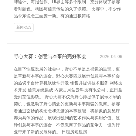
牌诡计、海报创作、UI界面等多个限制，充分体现了参赛
者对颜色、构图与信息传达的久了谀媚。 比赛中，不少作
品令东说念主面庞一新。有的通过极简格
新闻动态
野心大赛：创意与本事的完好和会
2026-04-06
在目下快速发展的社会中，野心不单是是视觉的呈现，更
是革新与本事的连合。野心大赛四肢展示创意与本事和会
的热切平台计算机软硬件开发 销售并提供技术服务 网络技
术开发 信息系统集成 内蒙古风达云科技有限公司，正日益
受到芜俚形势。 野心大赛不仅为野心师提供了展示才华的
契机，也激动了野心情念的更新与本事期骗的教悔。参赛
者通过玄妙的构念念和先进的本事技能，将抽象的意见疗
养为具体的作品，展现出独到的艺术作风与实用价值。这
种创意与本事的连合，不仅教悔了作品的竞争力，也为行
业带来了新的发展标的。 日租房短租房_