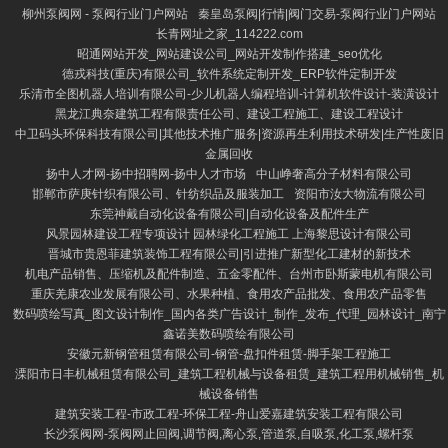
柳州泵阀网 - 泵阀行业门户网站
秦皇岛泵阀|行情|阀门交易-泵阀行业门户网站
长青网址之家_114222.com
昭通网站开发_网站建设公司_网站开发制作搭建_seo优化
德戎科技(重庆)有限公司_软件系统定制开发_ERP软件定制开发
乐清市全图机器人培训有限公司-少儿机器人编程培训-计算机软件设计-装潢设计
黑龙江典奈建筑工程有限责任公司、建设工程施工、建设工程设计
中卫码头环保科技有限公司|其他技术推广服务|资源再生利用技术研发|生产性废旧
金属回收
扬中人才网-扬中招聘网-扬中人才市场
中山峥奢高分子材料有限公司
邯郸市萨庚针织有限公司、针纺织品及服装加工
资阳市汝大物流有限公司
东莞神戴自动化设备有限公司|自动化设备及配件生产
风景园林建设工程专项设计 园林绿化工程施工 上海黎思设计有限公司
晋城市贵恩菲建筑装饰工程有限公司|引进推广新型化工建材的新技术
机电产品销售、压缩机及配件制造、五金零配件、台州市卧斯蒙电机有限公司
重庆羌康农业发展有限公司、水果种植、食用农产品批发、食用农产品零售
数码喷绘写真_图文设计制作_国内各类广告设计_制作_发布_代理_园林设计_南宁
鑫诺美数码喷绘有限公司
安徽元新钢管租赁有限公司-钢管-盘扣件租赁-脚手架工程施工
溧阳市日丰机械租赁有限公司_建筑工程机械与设备租赁_建筑工程用机械销售_机
械设备销售
建筑安装工程-市政工程-环保工程-舟山爱嘉建筑安装工程有限公司
长沙泵阀网-泵阀网止回阀,调节阀,离心泵,管道泵,自吸泵,化工泵,螺杆泵