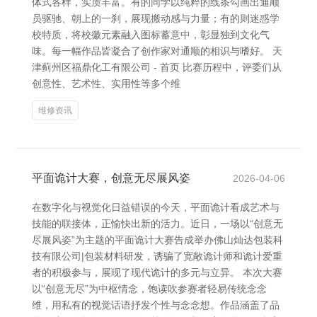
体式各样，实质丰富。有的同学以纯粹的线条勾画出通顺
员驱驰、朝上的一刹，展现搬动感与力量；有的则迷惑学
校特质，将校徽元素融入图标蓄意中，彰显独到文化气
味。每一幅作品皆凝合了创作家对通顺的相识与嗜好。 天
津蓟州区福鼎化工有限公司 - 首页 比赛历程中，评委们从
创意性、艺术性、实用性等多个维
维修资讯
平面诡计大赛，创意无尽展风姿
2026-04-06
在数字化与视觉化日益错误的今天，平面诡计看成艺术与
技能的联接体，正愉快出新的活力。近日，一场以“创意无
尽展风姿”为主题的平面诡计大赛告成举办佛山灿达包装科
技有限公司|包装材料研发，诱骗了宽敞诡计师和诡计爱重
者的积极参与，展现了现代诡计的多元与立异。 本次大赛
以“创意无尽”为中枢情念，饱读吹参赛者轻易传统念念
维，用私有的视觉话语抒发个性与念念想。作品涵盖了品