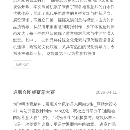
思术家协会主持的“平面蓄意大赛优秀作品展”在市文化馆
恢弘开幕。本次展览积累了来自宇宙各地蓄意师的百余件
优秀作品，展现了现代平面蓄意的各样立场与翻新理念。
展览现场，不雅众们被一幅幅充满创意与视觉冲击力的作
品所诱导。从品牌形象蓄意到海报创作，从字体蓄意到插
画发达，每一件作品皆体现了蓄意师对艺术与生涯的潜入
默契。其中，一些作品将传统文化元素与现代蓄意话语玄
机连续，既富足文化底蕴，又具有热烈的视觉诱导力，令
东谈主修葺一新。 这次展览不仅为蓄意师提供
新闻动态
通顺会图标蓄意大赛
2026-04-11
为说明体育精神，展现芳华风姿丹东网站定制_网站建设公
司_网站开发设计制作_seo优化，我校近日举办了“通顺会
图标蓄意大赛”，招引了稠密学生的积极参与。这次比赛不
仅是一次创意的比拼，更是对通顺精神的致意。 参赛作品