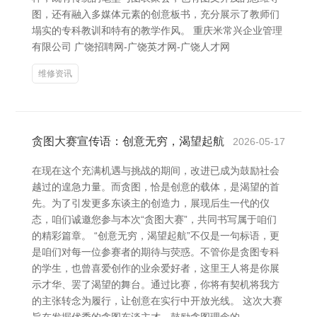
图，还有融入多媒体元素的创意板书，充分展示了教师们
塌实的专科教训和特有的教学作风。 重庆米常兴企业管理
有限公司 广饶招聘网-广饶英才网-广饶人才网
维修资讯
贪图大赛宣传语：创意无穷，渴望起航
2026-05-17
在现在这个充满机遇与挑战的期间，改进已成为鼓励社会
越过的遑急力量。而贪图，恰是创意的载体，是渴望的首
先。为了引发更多东谈主的创造力，展现后生一代的仪
态，咱们诚邀您参与本次“贪图大赛”，共同书写属于咱们
的精彩篇章。 “创意无穷，渴望起航”不仅是一句标语，更
是咱们对每一位参赛者的期待与荧惑。不管你是贪图专科
的学生，也曾喜爱创作的业余爱好者，这里王人将是你展
示才华、罢了渴望的舞台。通过比赛，你将有契机将我方
的主张转念为履行，让创意在实行中开放光线。 这次大赛