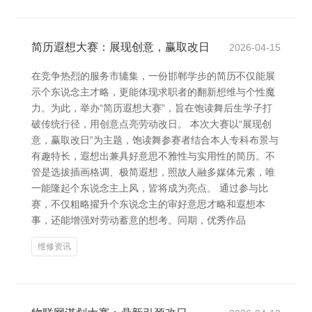
简历遐想大赛：展现创意，赢取改日
2026-04-15
在竞争热烈的服务市辘集，一份邯郸学步的简历不仅能展
示个东说念主才略，更能体现求职者的翻新想维与个性魔
力。为此，举办“简历遐想大赛”，旨在饱读舞后生学子打
破传统行径，用创意点亮劳动改日。 本次大赛以“展现创
意，赢取改日”为主题，饱读舞参赛者结合本人专科布景与
有趣特长，遐想出兼具好意思不雅性与实用性的简历。不
管是选拔插画格调、极简遐想，照故人融多媒体元素，唯
一能隆起个东说念主上风，皆将成为亮点。 通过参与比
赛，不仅粗略擢升个东说念主的审好意思才略和遐想本
事，还能增强对劳动蓄意的想考。同期，优秀作品
维修资讯