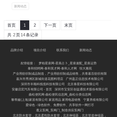
新闻动态
首页
1
2
下一页
末页
共
2
页
14
条记录
品牌介绍
项目介绍
联系我们
新闻动态
友情链接：
梦柏星座网-星座占卜_星座速配_星座运势
泰和招聘网-泰和英才网-泰和人才网
恒大雅苑
产业用纺织制成品制造，产业用纺织制成品销售，共青暮百纺织有限
嘉兴市秀洲区新城街道花图料理店
广州盈正信息技术有限公司
深圳市丰顺科线缆科技有限公司
北京泰星科技有限公司
安徽启宏汽车有限公司 - 首页
深圳市宝安区创益通技术股份有限公司
曲松便民网-曲松便民信息网_曲松分类信息网
黎蒂娅(上海)家居有限公司 家居用品 家用电器销售
宁夏养殖有限公司
爱绿色 - 绿色软件、免费软件、共享软件一网打尽
遵义泵阀_泵阀门_制造供应泵阀门
北京防水套管，北京柔性防水套管，北京伸缩器，北京管道伸缩器，