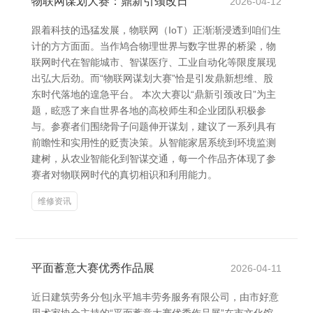
物联网谋划大赛：鼎新引颈改日
2026-04-12
跟着科技的迅猛发展，物联网（IoT）正渐渐浸透到咱们生
计的方方面面。当作鸠合物理世界与数字世界的桥梁，物
联网时代在智能城市、智谋医疗、工业自动化等限度展现
出弘大后劲。而“物联网谋划大赛”恰是引发鼎新想维、股
东时代落地的遑急平台。 本次大赛以“鼎新引颈改日”为主
题，眩惑了来自世界各地的高校师生和企业团队积极参
与。参赛者们围绕骨子问题伸开谋划，建议了一系列具有
前瞻性和实用性的贬责决策。从智能家居系统到环境监测
建树，从农业智能化到智谋交通，每一个作品齐体现了参
赛者对物联网时代的真切相识和利用能力。
维修资讯
平面蓄意大赛优秀作品展
2026-04-11
近日建筑劳务分包|永平旭丰劳务服务有限公司，由市好意