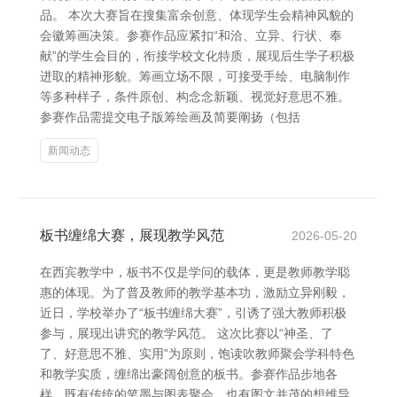
品。 本次大赛旨在搜集富余创意、体现学生会精神风貌的
会徽筹画决策。参赛作品应紧扣“和洽、立异、行状、奉
献”的学生会目的，衔接学校文化特质，展现后生学子积极
进取的精神形貌。筹画立场不限，可接受手绘、电脑制作
等多种样子，条件原创、构念念新颖、视觉好意思不雅。
参赛作品需提交电子版筹绘画及简要阐扬（包括
新闻动态
板书缠绵大赛，展现教学风范
2026-05-20
在西宾教学中，板书不仅是学问的载体，更是教师教学聪
惠的体现。为了普及教师的教学基本功，激励立异刚毅，
近日，学校举办了“板书缠绵大赛”，引诱了强大教师积极
参与，展现出讲究的教学风范。 这次比赛以“神圣、了
了、好意思不雅、实用”为原则，饱读吹教师聚会学科特色
和教学实质，缠绵出豪阔创意的板书。参赛作品步地各
样，既有传统的笔墨与图表聚会，也有图文并茂的想维导