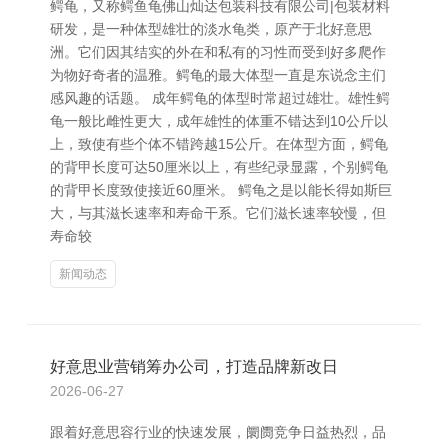
鳄龟，又称鳄鱼龟佛山灿达包装科技有限公司|包装材料
研发，是一种体型雄壮的淡水龟类，原产于北好意思
洲。它们因其结实的外在和私有的习性而受到好多爬作
为物好奇者的温雅。鳄龟的最大体型一直是东说念主们
感风趣的话题。 成年鳄龟的体型时常超过雄壮。雄性鳄
龟一般比雌性更大，成年雄性的体重不错达到10公斤以
上，致使有些个体不错跨越15公斤。在体型方面，鳄龟
的背甲长度可达50厘米以上，有些纪录显露，个别鳄龟
的背甲长度致使接近60厘米。 鳄龟之是以能长得如斯巨
大，与其滋长速率和寿命干系。它们滋长速率较慢，但
寿命较
新闻动态
好意思业营销筹办公司，打造品牌新改日
2026-06-27
跟着好意思容行业的快速发展，阛阓竞争日益热烈，品