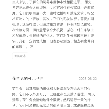
生人来说，了解它的饲养难度和本性相配进军。 领先，
博好意思俊介犬体型较小，相宜居住在公寓或小户型家
庭。它们的明白量不大，往时散播即可满足需求，相配
相宜吃力的上班族。其次，它们的毛发浓密，需要如期
梳理，退缩打结，但清洁相对容易，掉毛情况也较轻。
在性格方面，博好意思俊介犬机灵、诚心，对主东谈主
相配依赖，是很好的伴侣犬。它们对生分东谈主较为警
惕，具有一定的警戒性，但也容易测验，相宜初度养狗
的东谈主。 不
新闻动态
荷兰兔的可儿已往
2026-06-22
荷兰兔，以其清翠的形体和大眼睛深受东说念主们心
疼。它们不仅外形可儿，已往生存也充满了道理。 每天
清早，荷兰兔会慵懒地伸个懒腰，然后运行一天的行
动。它们可爱在阳光实足的处所晒太阳，或是躲在边缘