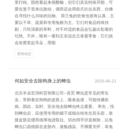
里打盹。固然看起来很酣畅，但它们其实特殊开朗，可
爱在笼子里来往跑动，偶而还会用前爪扒拉东西，仿佛
在寻找什么兴味的玩物。 荷兰兔的饮食也很有认真，主
要以干草、蔬菜和专用兔粮为主。它们对食品特殊抉
剔，只吃清新的草料，对不对适的食品会弘扬出彰着的
圮绝。不外，唯有一看到主东说念主拿着零食，它们就
会坐窝竖起耳朵，用期
新闻动态
何如安全去除狗身上的蜱虫
2026-06-21
北京丰业宏润科贸有限公司--首页 蜱虫是常见的寄生
虫，常附着在狗狗的皮肤上，吸食血液，可能传播疾
病。因此，实时、安全地去除蜱虫终点紧要。 率先，找
到蜱虫后，应使用专用的镊子或细尖钳夹住其头部，靠
拢皮肤迟缓而雄厚地进取拉。切勿用手径直根除，以免
蜱虫口器残留在皮肤内，激勉感染。手脚要关怀，幸免