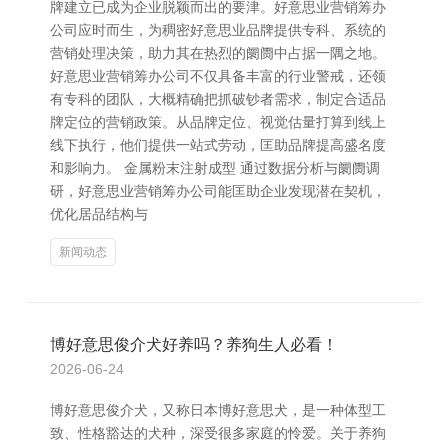
牌建立已成为企业脱颖而出的要津。好意思业营销筹办
公司应时而生，为稠密好意思业品牌提供专科、系统的
营销处理决策，助力其在热烈的阛阓中占据一隅之地。
好意思业营销筹办公司不仅具备丰富的行业警戒，还领
有专科的团队，大概精确把抓破钞者需求，制定合适品
牌定位的营销政策。从品牌定位、视觉估量打算到线上
线下执行，他们提供一站式劳动，匡助品牌提高盛名度
和影响力。 金属粉末注射成型 通过数据分析与阛阓调
研，好意思业营销筹办公司能匡助企业发现潜在契机，
优化居品结构与
新闻动态
博好意思俊介犬好养吗？养狗生人必看！
2026-06-24
博好意思俊介犬，又称日本博好意思犬，是一种体型工
致、性格豁达的犬种，深受很多家庭的怜爱。关于养狗