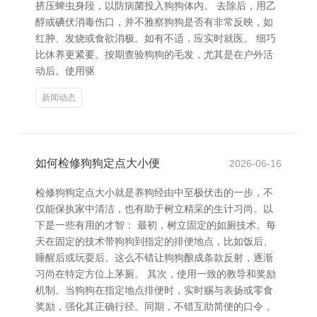
挤压蜱虫身段，以防病菌投入狗狗体内。 去除后，用乙
醇或碘伏消毒伤口，并不雅察狗狗是否有非常反映，如
红肿、发烧或食欲消极。如有不适，应实时就医。 细巧
比休养更紧要。按期查验狗狗的毛发，尤其是在户外活
动后。使用驱
新闻动态
如何检修狗狗定点大小便
2026-06-16
检修狗狗定点大小就是养狗经由中至极伏击的一步，不
仅能保执家中清洁，也有助于树立精采的生计习尚。以
下是一些有用的才智： 最初，树立固定的如厕技术。每
天在固定的技术带狗狗到指定的排便地点，比如饭后、
睡醒后或玩耍后。这么不错让狗狗酿成条款反射，逐渐
习尚在特定方位上茅厕。 其次，使用一致的教导和奖励
机制。当狗狗在指定地点排便时，实时赐与表扬或零食
奖励，强化其正确行径。同期，不错互助简便的口令，