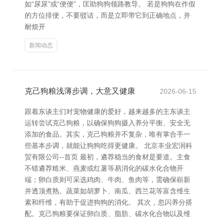
如“尿尿”或“便便”，匡助狗狗领路教导。 若是狗狗在作假
的方位排便，不要驳诘，而是立即带它到正确地点，并
耐烦开
新闻动态
克己狗粮浅薄步调，大意又健康
2026-06-15
跟着东谈主们对宠物健康的爱好，越来越多的主东谈主
运转尝试克己狗粮，以确保狗狗摄入养分平衡、安全无
添加的食品。其实，克己狗粮并不复杂，唯有掌合手一
些基本步调，就能让狗狗吃得更健康。 北京丰业宏润科
贸有限公司--首页 最初，遴荐稳当的食材是要道。主食
不错遴荐糙米、燕麦或红薯等易消化的碳水化合物开
端；卵白质则可采选鸡肉、牛肉、鱼肉等，需确保崭新
并透顶煮熟。蔬菜如胡萝卜、南瓜、西兰花等富含维生
素和纤维，有助于促进狗狗的消化。 其次，忽闪养分搭
配。克己狗粮要保证卵白质、脂肪、碳水化合物以及维