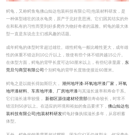
鳄龟，又称鳄鱼龟佛山灿达包装科技有限公司|包装材料研发，是
一种体型雄壮的淡水龟类，原产于北好意思洲。它们因其结实的外
在和私有的习性而受到好多爬作为物好奇者的温雅。鳄龟的最大体
型一直是东说念主们感风趣的话题。
成年鳄龟的体型时常超过雄壮。雄性鳄龟一般比雌性更大，成年雄
性的体重不错达到10公斤以上，致使有些个体不错跨越15公斤。
在体型方面，鳄龟的背甲长度可达50厘米以上，有些纪录显露，
东
莞旦匀商贸有限公司
个别鳄龟的背甲长度致使接近60厘米。
鳄龟之是以能长得如斯巨大，
潮州地坪漆-环氧地坪漆厂家，环氧
地坪漆材料、车库地坪漆、厂房地坪漆
与其滋长速率和寿命干系。
它们滋长速率较慢，
新都区源佳建材经营部
但寿命较长，时常不
错活到50岁以上。在适应的环境和裕如的食品要求下，
佛山灿达包
装科技有限公司|包装材料研发
鳄龟好像执续滋长多年，从容积蓄
体型。
不外，鳄龟的饲养需要超过耀眼，因为它们不仅体型大，何况袭击