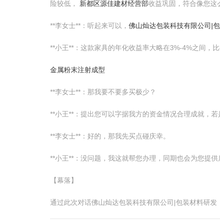
险较低，
新都区源佳建材经营部
收益巩固，符合像您这
**李女士**：听起来可以，
佛山灿达包装科技有限公司|
**小王**：这款家具的年化收益率大略在3%-4%之
金属粉末注射成型
**李女士**：那我要不要多买极少？
**小王**：提出您可以字据我方的资金情况合理成就，
**李女士**：好的，那我先买点碰庆幸。
**小王**：没问题，我这就帮您办理，同期也会为您提
【幕落】
通过此次对话佛山灿达包装科技有限公司|包装材料研