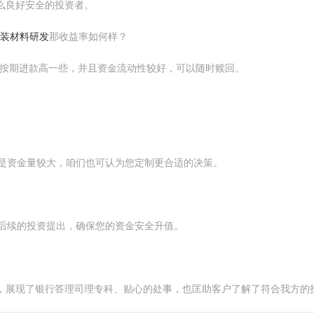
么良好安全的投资者。
包装材料研发
那收益率如何样？
间，比按期进款高一些，并且资金流动性较好，可以随时赎回。
若是资金量较大，咱们也可认为您定制更合适的决策。
供后续的投资提出，确保您的资金安全升值。
发，展现了银行答理司理专科、贴心的处事，也匡助客户了解了符合我方的