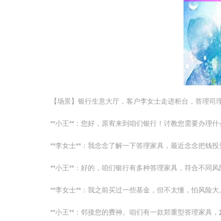
【场景】银行生意大厅，客户李女士走进柜台，答理司
**小王**：您好，原宥来到咱们银行！讨教您需要办理
**李女士**：我念念了解一下答理家具，最近念念把钱
**小王**：好的，咱们银行有多种答理家具，符合不同
**李女士**：我之前买过一些基金，但不太懂，怕风险大
**小王**：邻接您的费神。咱们有一款郑重型答理家具，