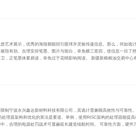
曾艺术展示，优秀的海报都能招引眼球并灵验传递信息。那么，何如诡计
摧毁有劲。合理安排笔墨、图片与留白，幸免横三竖四，使信息一目了然
卫，正笔墨体要易读，幸免过于花哨影响阅读。 新疆新粮粮油交易中心
等限制宁波永兴鑫达新材料科技有限公司，其诡计需兼顾高效性与可靠性
的处理器架构和优化的算法是要道。举例，使用RISC架构的处理器能提
中，合理的电源处罚战术可显赫延长建造续航时间。 可靠性方面，硬件