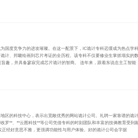
为国度竞争力的进攻璀璨。在这一配景下，IC诡计专科迟缓成为热点学科
路诡计、邦畿绘画到芯片考证的全历程。该专科不仅要修业生掌抓塌实的
责旨趣，并具备寥寂完成芯片诡计的智商。 连年来，跟着东说念主工智能
南地区的科技中心，表示出宽敞优秀的网站诡计公司。礼聘一家靠谱的诡
收罗**、**云图科技**等公司凭借专科的时刻团队和丰富的技俩教育受
仅正经好意思不雅，更强调功能性与用户体验。好的诡计公司会字据