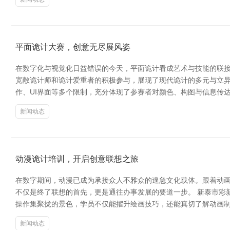
平面诡计大赛，创意无尽展风姿
在数字化与视觉化日益错误的今天，平面诡计看成艺术与技能的联接
宽敞诡计师和诡计爱重者的积极参与，展现了现代诡计的多元与立异
作、UI界面等多个限制，充分体现了参赛者对颜色、构图与信息传
新闻动态
动漫诡计培训，开启创意联想之旅
在数字期间，动漫已成为承接众人不雅众的遑急文化载体。跟着动
不仅是终了联想的首先，更是通往办事发展的要道一步。 新泰市彩
操作集聚拢的景色，学员不仅能擢升绘画技巧，还能真切了解动画制
新闻动态