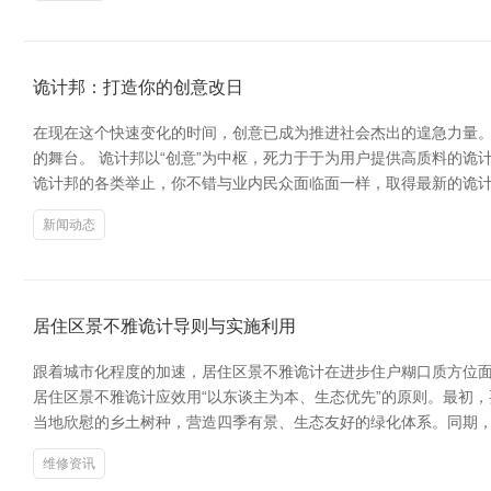
诡计邦：打造你的创意改日
在现在这个快速变化的时间，创意已成为推进社会杰出的遑急力量。
的舞台。 诡计邦以“创意”为中枢，死力于于为用户提供高质料的
诡计邦的各类举止，你不错与业内民众面临面一样，取得最新的诡计理
新闻动态
居住区景不雅诡计导则与实施利用
跟着城市化程度的加速，居住区景不雅诡计在进步住户糊口质方位面
居住区景不雅诡计应效用“以东谈主为本、生态优先”的原则。最初
当地欣慰的乡土树种，营造四季有景、生态友好的绿化体系。同期，
维修资讯