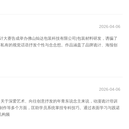
2026-04-06
计大赛告成举办佛山灿达包装科技有限公司|包装材料研发，诱骗了
用私有的视觉话语抒发个性与念念想。作品涵盖了品牌诡计、海报创
2026-04-06
。关于深爱艺术、向往创意抒发的年青东说念主来说，动漫诡计培训
画制作等多个方面，匡助学员系统掌捏专科技巧。通过表面学习与践诺
机构频