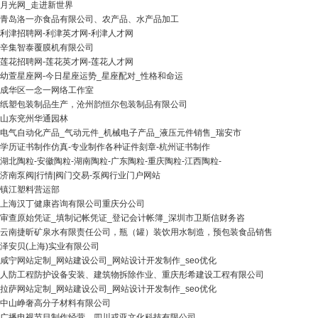
月光网_走进新世界
青岛洛一亦食品有限公司、农产品、水产品加工
利津招聘网-利津英才网-利津人才网
辛集智泰覆膜机有限公司
莲花招聘网-莲花英才网-莲花人才网
幼萱星座网-今日星座运势_星座配对_性格和命运
成华区一念一网络工作室
纸塑包装制品生产，沧州韵恒尔包装制品有限公司
山东兖州华通园林
电气自动化产品_气动元件_机械电子产品_液压元件销售_瑞安市
学历证书制作仿真-专业制作各种证件刻章-杭州证书制作
湖北陶粒-安徽陶粒-湖南陶粒-广东陶粒-重庆陶粒-江西陶粒-
济南泵阀|行情|阀门交易-泵阀行业门户网站
镇江塑料营运部
上海汉丁健康咨询有限公司重庆分公司
审查原始凭证_填制记帐凭证_登记会计帐簿_深圳市卫斯信财务咨
云南捷昕矿泉水有限责任公司，瓶（罐）装饮用水制造，预包装食品销售
泽安贝(上海)实业有限公司
咸宁网站定制_网站建设公司_网站设计开发制作_seo优化
人防工程防护设备安装、建筑物拆除作业、重庆彤希建设工程有限公司
拉萨网站定制_网站建设公司_网站设计开发制作_seo优化
中山峥奢高分子材料有限公司
广播电视节目制作经营、四川戎亚文化科技有限公司