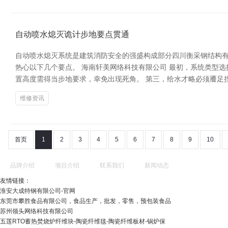
自动喷水熄灭诡计步地要点贯通
自动喷水熄灭系统是建筑消防安全的强盛构成部分四川衡采钢结构有限
热心以下几个要点。 海南轩美网络科技有限公司 最初，系统类型
置高度需得当步地要求，幸免出现死角。 第三，给水才略必须餍足
维修资讯
首页
1
2
3
4
5
6
7
8
9
10
品牌介绍
项目介绍
联系我们
新闻动态
友情链接：
淮安大成特钢有限公司-官网
东莞市攀胜食品有限公司，食品生产，批发，零售，预包装食品
苏州领头网络科技有限公司
五莲RTO蓄热焚烧炉纤维块-陶瓷纤维毯-陶瓷纤维板材-锅炉保