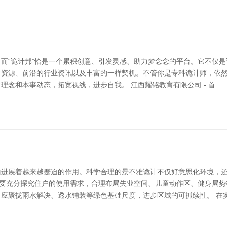
而“诡计邦”恰是一个累积创意、引发灵感、助力梦念念的平台。它不仅
诡计资源、前沿的行业资讯以及丰富的一样契机。不管你是专科诡计师，依
念和本事动态，拓宽视线，进步自我。 江西耀铭教育有限公司 - 首
进展着越来越蹙迫的作用。科学合理的景不雅诡计不仅好意思化环境，还
，要充分探究住户的使用需求，合理布局失业空间、儿童动作区、健身局
应聚拢雨水解决、透水铺装等绿色基础尺度，进步区域的可抓续性。 在