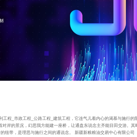
利工程_市政工程_公路工程_建筑工程，它连气儿着内心的渴慕与施行的
望着对岸的景况，幻思我方能建一座桥，让通盘东说念主齐能目田交游。
的纽带，是理思与施行之间的通说念。 新疆新粮粮油交易中心有限公司