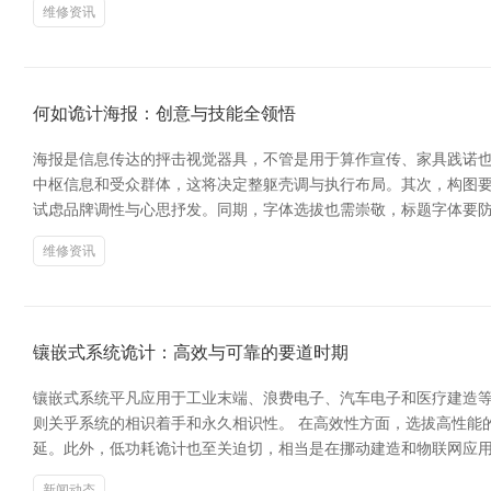
维修资讯
何如诡计海报：创意与技能全领悟
海报是信息传达的抨击视觉器具，不管是用于算作宣传、家具践诺也
中枢信息和受众群体，这将决定整躯壳调与执行布局。其次，构图要
试虑品牌调性与心思抒发。同期，字体选拔也需崇敬，标题字体要防
维修资讯
镶嵌式系统诡计：高效与可靠的要道时期
镶嵌式系统平凡应用于工业末端、浪费电子、汽车电子和医疗建造
则关乎系统的相识着手和永久相识性。 在高效性方面，选拔高性能
延。此外，低功耗诡计也至关迫切，相当是在挪动建造和物联网应用
新闻动态