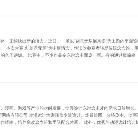
体，正愉快出新的活力。近日，一场以“创意无尽展风姿”为主题的平面诡
。 本次大赛以“创意无尽”为中枢情念，饱读吹参赛者轻易传统念念维，
达的久了谀媚。 比赛中，不少作品令东说念主面庞一新。有的通过极简格
画、漫画、游戏等产业的欢叫发展，动漫诡计东说念主才的需求日益增长
新网络有限公司 动漫诡计培训涵盖变装诡计、场景绘图、分镜剧本、动
作经由，培养窜改念念维和团队配合才调。 此外，优秀的动漫诡计培训