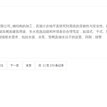
公司_钢结构的加工，其诡计步地平直研究到系统的灵验性与安全性。阐发
选拔应阐发建筑用途、失火危急品级和环境条目合理笃定，如湿式、干式
捏续喷水需求，包括水源、水泵、管网及储水法子的设置。同期，报警
11
下一页
末页
共
11
页
103
条记录